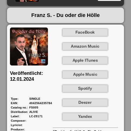
Franz S. - Du oder die Hölle
FaceBook
Amazon Music
Apple ITunes
Veröffentlicht:
Apple Music
12.01.2024
Spotify
Type:
SINGLE
Deezer
EAN:
4042564235784
Catalog no.:
FS005
Distribution:
ALIVE
Yandex
Label:
LC-29171
Composer:
Lyricist:
Producer: