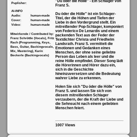
"Du öder die Hölle" - Ein Schlager von
Puplisher:
Franz S.
AI-INFO
Du öder die Hölle" ist ein Schlager-
Audio:
human-made
Titel, der die Höhen und Tiefen der
Cover:
human-made
Liebe in den Vordergrund stellt. Ein
Video:
human-made
mitreißender Pop-Schlager, komponiert
von Federico De Lenardis und einem
Mitwirkende / Contributed by:
packenden Text aus der Feder der
Franz Schröttle (Vocals), Fritz
Textdichter Christa und Friedhelm
Rach (Programming, Keys,
Landsrath. Franz S. vermittelt die
Bass, Guitar, Backingvocals,
Emotionen und Gedanken eines
Mix, Mastering), Karin
Menschen, der ohne seine geliebte
Beckerle (Backingvocals)
Person das Leben als leer und die
reine Hölle empfindet. Dieser Song lädt
die Hörerinnen und Hörer dazu ein,
sich in die Geschichte
hineinzuversetzen und die Bedeutung
wahrer Liebe zu erkennen.
Holen Sie sich "Du öder die Hölle" von
Franz S. und lassen Sie sich von
diesem mitreißenden Schlager
verzaubern, der die Kraft der Liebe und
die Sehnsucht nach einem geliebten
Menschen feiert.
1007 Views