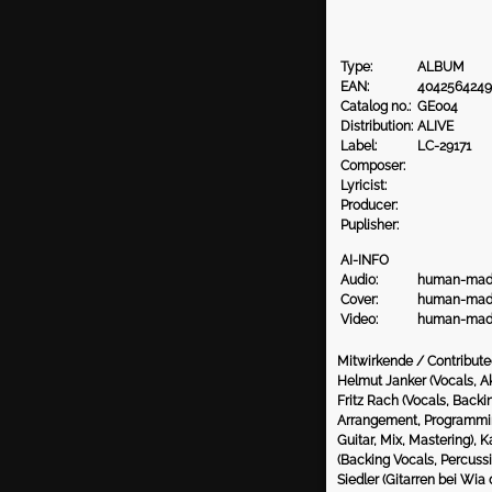
Type:
ALBUM
EAN:
4042564249
Catalog no.:
GE004
Distribution:
ALIVE
Label:
LC-29171
Composer:
Lyricist:
Producer:
Puplisher:
AI-INFO
Audio:
human-ma
Cover:
human-ma
Video:
human-ma
Mitwirkende / Contribute
Helmut Janker (Vocals, A
Fritz Rach (Vocals, Backi
Arrangement, Programmin
Guitar, Mix, Mastering), K
(Backing Vocals, Percuss
Siedler (Gitarren bei Wia