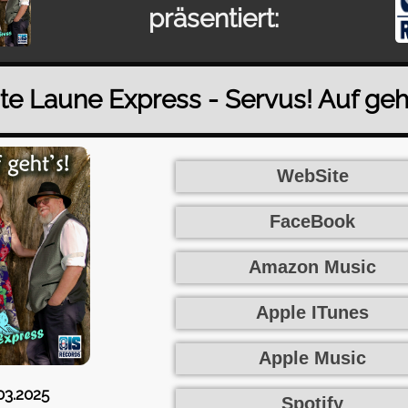
präsentiert:
te Laune Express - Servus! Auf geht
WebSite
FaceBook
Amazon Music
Apple ITunes
Apple Music
.03.2025
Spotify