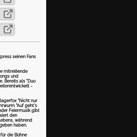
press seinen Fans
ne mitreißende
Songs und
. Bereits als "Duo
eiterentwickelt -
lagerfox "Nicht nur
hrwurm "Auf geht's
nder Feiermusik gibt
siert den
Lebens, während
gegeben haben.
für die Bühne