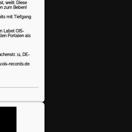
t, weiß: Diese
en zum Beben!
its mit Tiefgang
om Label OIS-
len Portalen als
chenstr. 11, DE-
.ois-records.de