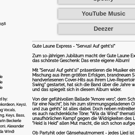
YouTube Music
156
Deezer
Gute Laune Express - "Servus! Auf geht's!"
Zum 10-jährigen Jubiläum macht der Gute Laune Ex
das schönste Geschenk: Das erste eigene Album!
Mit "Servus! Auf geht's!" präsentieren die Musiker ei
Mischung aus ihren größten Erfolgen, brandneuen 
de
handverlesenen Cover-Hits aus ihrem Live-Repertoire
de
Swing" gestartet, hat sich die Band über die Jahre w
de
und das spiegelt sich in diesem Album wider.
Von der gefühlvollen Ballade "Amore vero", dem Sch
d by:
für eine Nacht", bis hin zum stimmungsgeladenen O
kkordeon, Keys),
und zua geht’s" ist alles dabei. Doch neben mitreiße
ng Vocals,
es auch nachdenkliche Töne: "Wia da Wind" themati
g, Keys, Bass,
unaufhörlichen Kampf gegen die Widrigkeiten des 
arin Beckerle
"Heid is Heid" allen Mut macht, die sich schon auf
ion), Alexander
 da Wind)
Ob Partyhit oder Gänsehautmoment - jedes Lied ist 