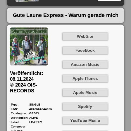
Gute Laune Express - Warum gerade mich
WebSite
FaceBook
Amazon Music
Veröffentlicht:
Apple ITunes
08.11.2024
© 2024 OIS-
RECORDS
Apple Music
Type:
SINGLE
Spotify
EAN:
4042564244526
Catalog no.:
GE003
Distribution:
ALIVE
YouTube Music
Label:
LC-29171
Composer:
Lyricist: