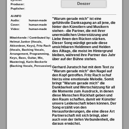
Deezer
Producer:
Puplisher:
AI-INFO
"Warum gerade mich" ist eine
Audio:
human-made
gefühlvolle Danksagung an all jene, die
Cover:
human-made
hinter den Künstlern und Musikern
Video:
human-made
stehen - die Partner, die mit ihrer
unermüdlichen Unterstützung und
Mitwirkende / Contributed by:
Liebe ihnen den Rücken stärken.
Helmut Janker (Vocals,
Dieser Song würdigt gerade diese
Akkordeon, Keys), Fritz Rach
unsichtbaren Heldinnen und Helden
(Vocals, Backing Vocals,
des Alltags, die meist im Hintergrund
Arrangement, Programming,
bleiben, während ihre Partner das Jahr
Keys, Bass, Guitar, Mix,
über auf der Bühne stehen.
Mastering), Karin Beckerle
(Backing Vocals, Percussion)
Gerhard Juratsch hat mit dem Text zu
"Warum gerade mich" den Nagel auf
den Kopf getroffen. Fritz Rach schuf
hierzu eine emotionale Melodie. Somit
bringt "Warum gerade mich" die
Dankbarkeit und Wertschätzung für all
die Momente zum Ausdruck, in denen
diese Menschen Rückhalt geben und
den Raum schaffen, damit wir Künstler
unsere Leidenschaft leben können. Der
Song erzählt von den
Herausforderungen, die eine diese Art
Partnerschaft mit sich bringt, aber
auch von der tiefen Verbundenheit, die
daraus erwächst.